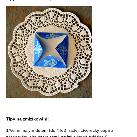
Tipy na zmizíkování:
1/Velmi malým dětem (do 4 let), raději čtverečky papíru
přebarvěte inkoustem sami, zmizíkovat už zvládnou).