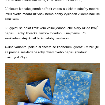
2/Inkoust lze také jemně naředit vodou a získáte odstíny modré.
Příliš světlá modrá už však nemá dobrý výsledek v kombinaci se
zmizíkem.
3/ Vyplatí se dělat zmizíkem velmi jednoduché tvary až do krajů
papíru. Tečky, kolečka, křížky- zvládnou i nejmenší. Při
seskládání stejně některé ozdoby zaniknou.
4/Jiná varianta, pokud si chcete se zdobením vyhrát: Zmizíkujte
až přesně seskládané rohy čtvercového papíru (budoucí
hvězdy-vločky).