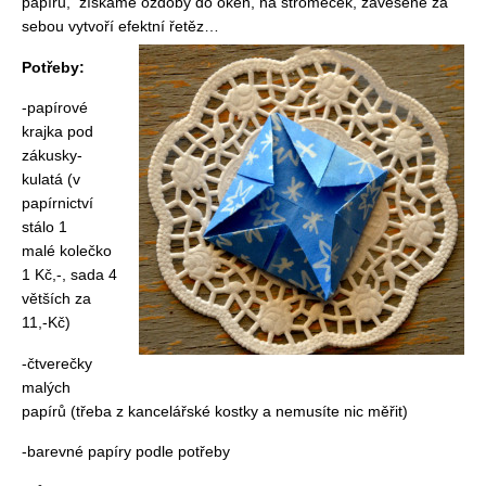
papíru, získáme ozdoby do oken, na stromeček, zavěšené za
sebou vytvoří efektní řetěz…
Potřeby:
-papírové
krajka pod
zákusky-
kulatá (v
papírnictví
stálo 1
malé kolečko
1 Kč,-, sada 4
větších za
11,-Kč)
-čtverečky
malých
papírů (třeba z kancelářské kostky a nemusíte nic měřit)
-barevné papíry podle potřeby