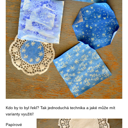
Kdo by to byl řekl? Tak jednoduchá technika a jaké může mít
varianty využití!
Papírové