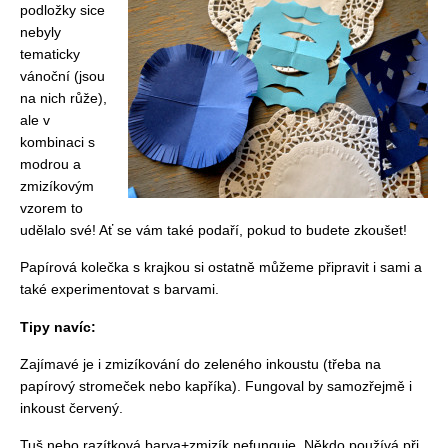
podložky sice
nebyly
tematicky
vánoční (jsou
na nich růže),
ale v
kombinaci s
modrou a
zmizíkovým
vzorem to
udělalo své! Ať se vám také podaří, pokud to budete zkoušet!
Papírová kolečka s krajkou si ostatně můžeme připravit i sami a
také experimentovat s barvami.
Tipy navíc:
Zajímavé je i zmizíkování do zeleného inkoustu (třeba na
papírový stromeček nebo kapříka). Fungoval by samozřejmě i
inkoust červený.
Tuš nebo razítková barva+zmizík nefunguje. Někdo používá při